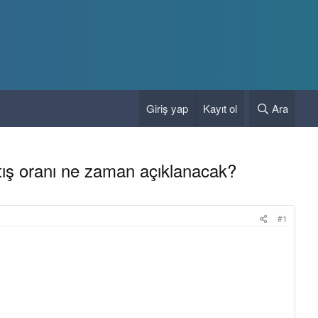
Giriş yap
Kayıt ol
Ara
tış oranı ne zaman açıklanacak?
#1