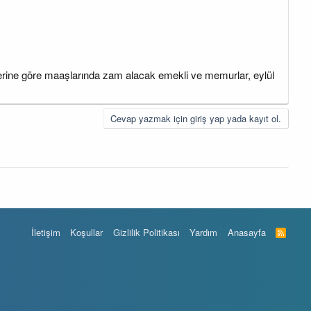
rilerine göre maaşlarında zam alacak emekli ve memurlar, eylül
Cevap yazmak için giriş yap yada kayıt ol.
İletişim
Koşullar
Gizlilik Politikası
Yardım
Anasayfa
R
S
S