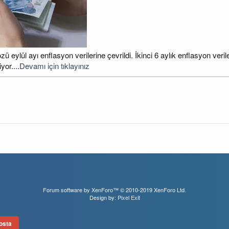
 eylül ayı enflasyon verilerine çevrildi. İkinci 6 aylık enflasyon ve
or....
Devamı için tıklayınız
Forum software by XenForo™
© 2010-2019 XenForo Ltd.
Design by:
Pixel Exit
osta