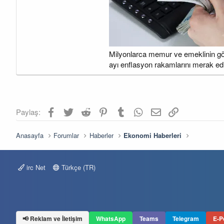
a
a
t
r
a
i
n
h
i
Milyonlarca memur ve emeklinin gözü
ayı enflasyon rakamlarını merak ediy
Facebook
Twitter
Reddit
Pinterest
Tumblr
WhatsApp
E-posta
Link
Paylaş:
Anasayfa
Forumlar
Haberler
Ekonomi Haberleri
irc Net
Türkçe (TR)
📢 Reklam ve İletişim
WhatsApp
Teams
Telegram
E-P