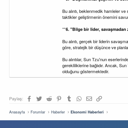
Bu alıntı, beklenmedik hamleler ve s
taktikler geliştirmenin önemini savu
**
6. "Bilge bir lider, savaşmadan
Bu alıntı, gerçek bir liderin savaş
göre, stratejik bir düşünce ve planla
Bu alıntılar, Sun Tzu'nun eserlerind
gerekliliklerine bağlıdır. Ancak, Sun
olduğunu göstermektedir.
Facebook
Twitter
Reddit
Pinterest
Tumblr
WhatsApp
E-posta
Link
Paylaş:
Anasayfa
Forumlar
Haberler
Ekonomi Haberleri