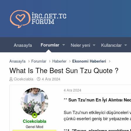
Forumlar
Anasayfa
Neler yeni
Kullanıcılar
Anasayfa
Forumlar
Haberler
Ekonomi Haberleri
What Is The Best Sun Tzu Quote ?
K
B
Cicekciabla
4 Ara 2024
o
a
n
ş
4 Ara 2024
u
l
**
Sun Tzu'nun En İyi Alıntısı Ne
y
a
u
n
b
g
Sun Tzu'nun etkileyici düşünceleri ve 
a
ı
çünkü eserleri geniş bir yelpazede a
Cicekciabla
ş
ç
l
t
Genel Mod
**
1. "Savaş, planlama gerektiren b