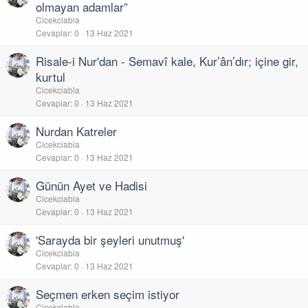
olmayan adamlar”
Cicekciabla
Cevaplar
0
13 Haz 2021
Risale-i Nur'dan - Semavî kale, Kur’ân’dır; içine gir,
kurtul
Cicekciabla
Cevaplar
0
13 Haz 2021
Nurdan Katreler
Cicekciabla
Cevaplar
0
13 Haz 2021
Günün Ayet ve Hadisi
Cicekciabla
Cevaplar
0
13 Haz 2021
'Sarayda bir şeyleri unutmuş'
Cicekciabla
Cevaplar
0
13 Haz 2021
Seçmen erken seçim istiyor
Cicekciabla