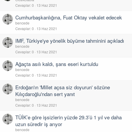
Cevaplar
0
13 Haz 2021
Cumhurbaşkanlığına, Fuat Oktay vekalet edecek
bencede
Cevaplar
0
13 Haz 2021
IMF, Türkiye'ye yönelik büyüme tahminini açıkladı
bencede
Cevaplar
0
13 Haz 2021
Ağaçta asılı kaldı, şans eseri kurtuldu
bencede
Cevaplar
0
13 Haz 2021
Erdoğan'ın 'Millet açsa siz doyurun' sözüne
Kılıçdaroğlu'ndan sert yanıt
bencede
Cevaplar
0
13 Haz 2021
TÜİK’e göre işsizlerin yüzde 29.3’ü 1 yıl ve daha
uzun süredir iş arıyor
bencede