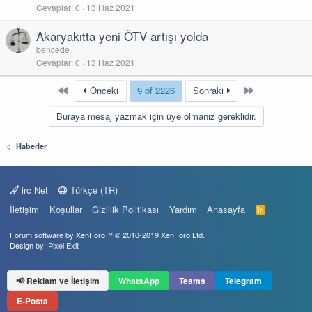
Cevaplar
0
13 Haz 2021
Akaryakıtta yeni ÖTV artışı yolda
bencede
Cevaplar
0
13 Haz 2021
First
Last
Önceki
9 of 2226
Sonraki
Buraya mesaj yazmak için üye olmanız gereklidir.
Haberler
irc Net
Türkçe (TR)
İletişim
Koşullar
Gizlilik Politikası
Yardım
Anasayfa
R
S
S
Forum software by XenForo™
© 2010-2019 XenForo Ltd.
Design by:
Pixel Exit
📢 Reklam ve İletişim
WhatsApp
Teams
Telegram
E-Posta