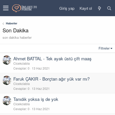
Giriş yap
Kayıt ol
Haberler
Son Dakika
son dakika haberler
Filtreler
Ahmet BATTAL - Tek ayak üstü çift maaş
Cicekciabla
Cevaplar
0
13 Haz 2021
Faruk ÇAKIR - Borçtan ağır yük var mı?
Cicekciabla
Cevaplar
0
13 Haz 2021
Tanıdık yoksa iş de yok
Cicekciabla
Cevaplar
0
13 Haz 2021