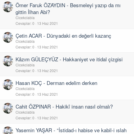
Ömer Faruk ÖZAYDIN - Besmeleyi yazıp da mı
gittin İlhan Abi?
Cicekciabla
Cevaplar
0
13 Haz 2021
Çetin ACAR - Dünyadaki en değerli kazanç
Cicekciabla
Cevaplar
0
13 Haz 2021
Kâzım GÜLEÇYÜZ - Hakkaniyet ve itidal çizgisi
Cicekciabla
Cevaplar
0
13 Haz 2021
Hasan KOÇ - Derman edelim derken
Cicekciabla
Cevaplar
0
13 Haz 2021
Cahit ÖZPINAR - Hakikî insan nasıl olmalı?
Cicekciabla
Cevaplar
0
13 Haz 2021
Yasemin YAŞAR - “İstidad-ı habise ve kabil-i ıslah