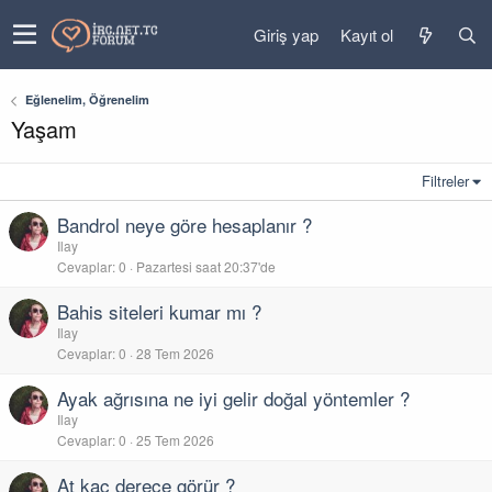
Giriş yap
Kayıt ol
Eğlenelim, Öğrenelim
Yaşam
Filtreler
Bandrol neye göre hesaplanır ?
Ilay
Cevaplar
0
Pazartesi saat 20:37'de
Bahis siteleri kumar mı ?
Ilay
Cevaplar
0
28 Tem 2026
Ayak ağrısına ne iyi gelir doğal yöntemler ?
Ilay
Cevaplar
0
25 Tem 2026
At kaç derece görür ?