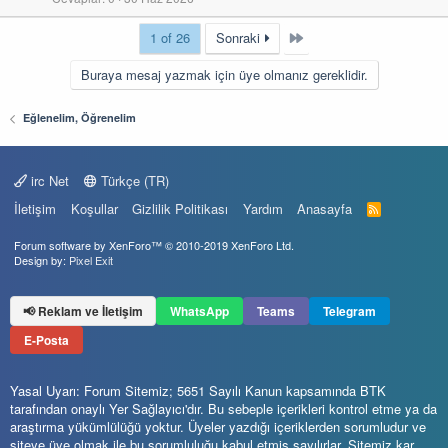
Last
1 of 26
Sonraki
Buraya mesaj yazmak için üye olmanız gereklidir.
Eğlenelim, Öğrenelim
irc Net
Türkçe (TR)
İletişim
Koşullar
Gizlilik Politikası
Yardım
Anasayfa
R
S
S
Forum software by XenForo™
© 2010-2019 XenForo Ltd.
Design by:
Pixel Exit
📢 Reklam ve İletişim
WhatsApp
Teams
Telegram
E-Posta
Yasal Uyarı: Forum Sitemiz; 5651 Sayılı Kanun kapsamında BTK
tarafından onaylı Yer Sağlayıcı'dır. Bu sebeple içerikleri kontrol etme ya da
araştırma yükümlülüğü yoktur. Üyeler yazdığı içeriklerden sorumludur ve
siteye üye olmak ile bu sorumluluğu kabul etmiş sayılırlar. Sitemiz kar