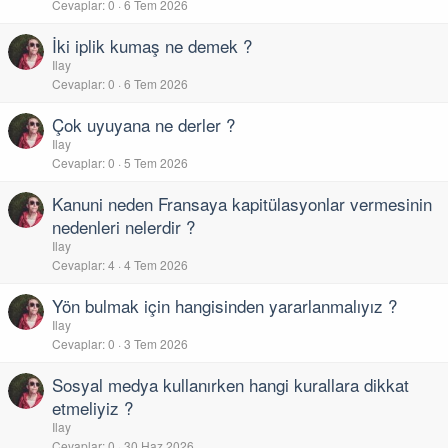
Cevaplar
0
6 Tem 2026
İki iplik kumaş ne demek ?
Ilay
Cevaplar
0
6 Tem 2026
Çok uyuyana ne derler ?
Ilay
Cevaplar
0
5 Tem 2026
Kanuni neden Fransaya kapitülasyonlar vermesinin
nedenleri nelerdir ?
Ilay
Cevaplar
4
4 Tem 2026
Yön bulmak için hangisinden yararlanmalıyız ?
Ilay
Cevaplar
0
3 Tem 2026
Sosyal medya kullanırken hangi kurallara dikkat
etmeliyiz ?
Ilay
Cevaplar
0
30 Haz 2026