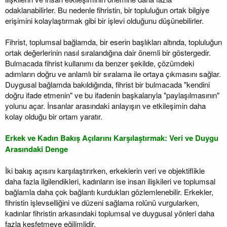
odaklanabilirler. Bu nedenle fihristin, bir topluluğun ortak bilgiye
erişimini kolaylaştırmak gibi bir işlevi olduğunu düşünebilirler.
Fihrist, toplumsal bağlamda, bir eserin başlıkları altında, topluluğun
ortak değerlerinin nasıl sıralandığına dair önemli bir göstergedir.
Bulmacada fihrist kullanımı da benzer şekilde, çözümdeki
adımların doğru ve anlamlı bir sıralama ile ortaya çıkmasını sağlar.
Duygusal bağlamda bakıldığında, fihrist bir bulmacada "kendini
doğru ifade etmenin" ve bu ifadenin başkalarıyla "paylaşılmasının"
yolunu açar. İnsanlar arasındaki anlayışın ve etkileşimin daha
kolay olduğu bir ortam yaratır.
Erkek ve Kadın Bakış Açılarını Karşılaştırmak: Veri ve Duygu
Arasındaki Denge
İki bakış açısını karşılaştırırken, erkeklerin veri ve objektiflikle
daha fazla ilgilendikleri, kadınların ise insan ilişkileri ve toplumsal
bağlamla daha çok bağlantı kurdukları gözlemlenebilir. Erkekler,
fihristin işlevselliğini ve düzeni sağlama rolünü vurgularken,
kadınlar fihristin arkasındaki toplumsal ve duygusal yönleri daha
fazla keşfetmeye eğilimlidir.