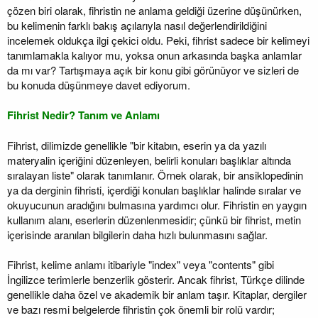
çözen biri olarak, fihristin ne anlama geldiği üzerine düşünürken,
bu kelimenin farklı bakış açılarıyla nasıl değerlendirildiğini
incelemek oldukça ilgi çekici oldu. Peki, fihrist sadece bir kelimeyi
tanımlamakla kalıyor mu, yoksa onun arkasında başka anlamlar
da mı var? Tartışmaya açık bir konu gibi görünüyor ve sizleri de
bu konuda düşünmeye davet ediyorum.
Fihrist Nedir? Tanım ve Anlamı
Fihrist, dilimizde genellikle "bir kitabın, eserin ya da yazılı
materyalin içeriğini düzenleyen, belirli konuları başlıklar altında
sıralayan liste" olarak tanımlanır. Örnek olarak, bir ansiklopedinin
ya da derginin fihristi, içerdiği konuları başlıklar halinde sıralar ve
okuyucunun aradığını bulmasına yardımcı olur. Fihristin en yaygın
kullanım alanı, eserlerin düzenlenmesidir; çünkü bir fihrist, metin
içerisinde aranılan bilgilerin daha hızlı bulunmasını sağlar.
Fihrist, kelime anlamı itibariyle "index" veya "contents" gibi
İngilizce terimlerle benzerlik gösterir. Ancak fihrist, Türkçe dilinde
genellikle daha özel ve akademik bir anlam taşır. Kitaplar, dergiler
ve bazı resmi belgelerde fihristin çok önemli bir rolü vardır;