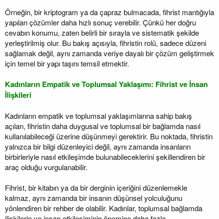
Örneğin, bir kriptogram ya da çapraz bulmacada, fihrist mantığıyla
yapılan çözümler daha hızlı sonuç verebilir. Çünkü her doğru
cevabın konumu, zaten belirli bir sırayla ve sistematik şekilde
yerleştirilmiş olur. Bu bakış açısıyla, fihristin rolü, sadece düzeni
sağlamak değil, aynı zamanda veriye dayalı bir çözüm geliştirmek
için temel bir yapı taşını temsil etmektir.
Kadınların Empatik ve Toplumsal Yaklaşımı: Fihrist ve İnsan
İlişkileri
Kadınların empatik ve toplumsal yaklaşımlarına sahip bakış
açıları, fihristin daha duygusal ve toplumsal bir bağlamda nasıl
kullanılabileceği üzerine düşünmeyi gerektirir. Bu noktada, fihristin
yalnızca bir bilgi düzenleyici değil, aynı zamanda insanların
birbirleriyle nasıl etkileşimde bulunabileceklerini şekillendiren bir
araç olduğu vurgulanabilir.
Fihrist, bir kitabın ya da bir derginin içeriğini düzenlemekle
kalmaz, aynı zamanda bir insanın düşünsel yolculuğunu
yönlendiren bir rehber de olabilir. Kadınlar, toplumsal bağlamda
ilişkilerin ve insan etkileşiminin önemine daha fazla