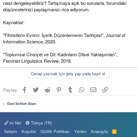
nasıl dengeleyebiliriz? Tartışmaya açık bu sorularla, forumdaki
düşüncelerinizi paylaşmanızı rica ediyorum.
Kaynaklar:
"Fihristlerin Evrimi: İçerik Düzenlemenin Tarihçesi", Journal of
Information Science, 2020.
"Toplumsal Cinsiyet ve Dil: Kadınların Dilsel Yaklaşımları",
Feminist Linguistics Review, 2018.
Cevap yazmak için giriş yap yada kayıt ol.
Facebook
Twitter
Reddit
Pinterest
Tumblr
WhatsApp
E-posta
Link
Paylaş:
Özel Sohbet Alanı
irc Net
Türkçe (TR)
İletişim
Koşullar
Gizlilik Politikası
Yardım
Anasayfa
R
S