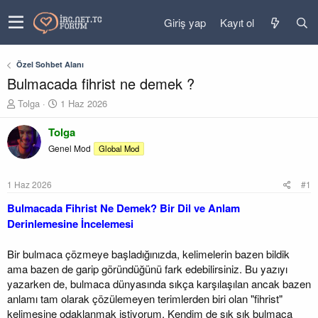
Giriş yap
Kayıt ol
Özel Sohbet Alanı
Bulmacada fihrist ne demek ?
K
B
Tolga
1 Haz 2026
o
a
n
ş
Tolga
u
l
Genel Mod
Global Mod
y
a
u
n
b
g
1 Haz 2026
#1
a
ı
ş
ç
Bulmacada Fihrist Ne Demek? Bir Dil ve Anlam
l
t
Derinlemesine İncelemesi
a
a
t
r
Bir bulmaca çözmeye başladığınızda, kelimelerin bazen bildik
a
i
ama bazen de garip göründüğünü fark edebilirsiniz. Bu yazıyı
n
h
i
yazarken de, bulmaca dünyasında sıkça karşılaşılan ancak bazen
anlamı tam olarak çözülemeyen terimlerden biri olan "fihrist"
kelimesine odaklanmak istiyorum. Kendim de sık sık bulmaca