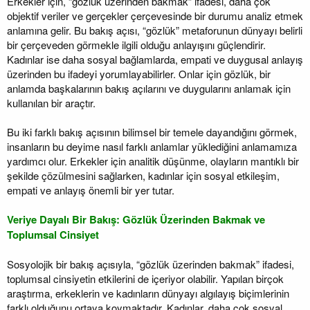
Erkekler için, “gözlük üzerinden bakmak” ifadesi, daha çok
objektif veriler ve gerçekler çerçevesinde bir durumu analiz etmek
anlamına gelir. Bu bakış açısı, “gözlük” metaforunun dünyayı belirli
bir çerçeveden görmekle ilgili olduğu anlayışını güçlendirir.
Kadınlar ise daha sosyal bağlamlarda, empati ve duygusal anlayış
üzerinden bu ifadeyi yorumlayabilirler. Onlar için gözlük, bir
anlamda başkalarının bakış açılarını ve duygularını anlamak için
kullanılan bir araçtır.
Bu iki farklı bakış açısının bilimsel bir temele dayandığını görmek,
insanların bu deyime nasıl farklı anlamlar yüklediğini anlamamıza
yardımcı olur. Erkekler için analitik düşünme, olayların mantıklı bir
şekilde çözülmesini sağlarken, kadınlar için sosyal etkileşim,
empati ve anlayış önemli bir yer tutar.
Veriye Dayalı Bir Bakış: Gözlük Üzerinden Bakmak ve
Toplumsal Cinsiyet
Sosyolojik bir bakış açısıyla, “gözlük üzerinden bakmak” ifadesi,
toplumsal cinsiyetin etkilerini de içeriyor olabilir. Yapılan birçok
araştırma, erkeklerin ve kadınların dünyayı algılayış biçimlerinin
farklı olduğunu ortaya koymaktadır. Kadınlar, daha çok sosyal