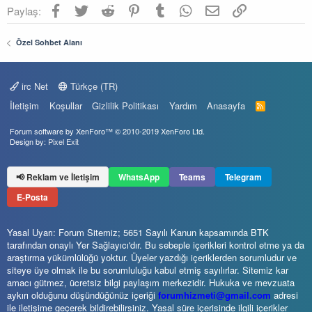
Facebook
Twitter
Reddit
Pinterest
Tumblr
WhatsApp
E-posta
Link
Paylaş:
Özel Sohbet Alanı
irc Net
Türkçe (TR)
İletişim
Koşullar
Gizlilik Politikası
Yardım
Anasayfa
R
S
S
Forum software by XenForo™
© 2010-2019 XenForo Ltd.
Design by:
Pixel Exit
📢 Reklam ve İletişim
WhatsApp
Teams
Telegram
E-Posta
Yasal Uyarı: Forum Sitemiz; 5651 Sayılı Kanun kapsamında BTK
tarafından onaylı Yer Sağlayıcı'dır. Bu sebeple içerikleri kontrol etme ya da
araştırma yükümlülüğü yoktur. Üyeler yazdığı içeriklerden sorumludur ve
siteye üye olmak ile bu sorumluluğu kabul etmiş sayılırlar. Sitemiz kar
amacı gütmez, ücretsiz bilgi paylaşım merkezidir. Hukuka ve mevzuata
aykırı olduğunu düşündüğünüz içeriği
forumhizmeti@gmail.com
adresi
ile iletişime geçerek bildirebilirsiniz. Yasal süre içerisinde ilgili içerikler