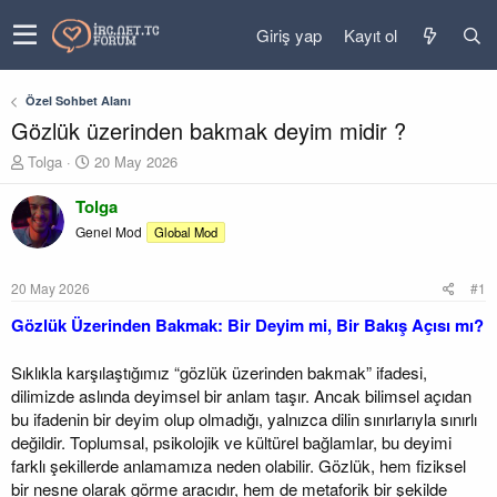
Giriş yap
Kayıt ol
Özel Sohbet Alanı
Gözlük üzerinden bakmak deyim midir ?
K
B
Tolga
20 May 2026
o
a
n
ş
Tolga
u
l
Genel Mod
Global Mod
y
a
u
n
b
g
20 May 2026
#1
a
ı
ş
ç
Gözlük Üzerinden Bakmak: Bir Deyim mi, Bir Bakış Açısı mı?
l
t
a
a
Sıklıkla karşılaştığımız “gözlük üzerinden bakmak” ifadesi,
t
r
dilimizde aslında deyimsel bir anlam taşır. Ancak bilimsel açıdan
a
i
bu ifadenin bir deyim olup olmadığı, yalnızca dilin sınırlarıyla sınırlı
n
h
i
değildir. Toplumsal, psikolojik ve kültürel bağlamlar, bu deyimi
farklı şekillerde anlamamıza neden olabilir. Gözlük, hem fiziksel
bir nesne olarak görme aracıdır, hem de metaforik bir şekilde