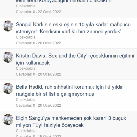
Cicekciabla
Cevaplar
0
22 Ocak 2022
Songül Karlı’nın eski eşinin 10 yıla kadar mahpusu
isteniyor! ‘Kendisini varlıklı biri zannediyorduk’
Cicekciabla
Cevaplar
0
20 Ocak 2022
Kristin Davis, Sex and the City’i çocuklarının eğitimi
için kullanacak
Cicekciabla
Cevaplar
0
20 Ocak 2022
Bella Hadid, ruh sıhhatini korumak için iki yıldır
rastgele bir stilistle çalışmıyormuş
Cicekciabla
Cevaplar
0
20 Ocak 2022
Elçin Sangu’ya mankemeden şok karar! 3 buçuk
milyon TL’yi faiziyle ödeyecek
Cicekciabla
Cevaplar
0
15 Ocak 2022