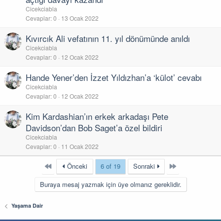
Cicekciabla
Cevaplar
0
13 Ocak 2022
Kıvırcık Ali vefatının 11. yıl dönümünde anıldı
Cicekciabla
Cevaplar
0
12 Ocak 2022
Hande Yener’den İzzet Yıldızhan’a ‘külot’ cevabı
Cicekciabla
Cevaplar
0
12 Ocak 2022
Kim Kardashian’ın erkek arkadaşı Pete
Davidson’dan Bob Saget’a özel bildiri
Cicekciabla
Cevaplar
0
11 Ocak 2022
First
Last
Önceki
6 of 19
Sonraki
Buraya mesaj yazmak için üye olmanız gereklidir.
Yaşama Dair