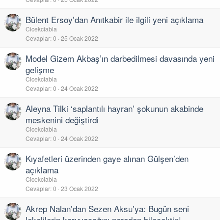
Bülent Ersoy’dan Anıtkabir ile ilgili yeni açıklama
Cicekciabla
Cevaplar
0
25 Ocak 2022
Model Gizem Akbaş’ın darbedilmesi davasında yeni
gelişme
Cicekciabla
Cevaplar
0
24 Ocak 2022
Aleyna Tilki ‘saplantılı hayran’ şokunun akabinde
meskenini değiştirdi
Cicekciabla
Cevaplar
0
24 Ocak 2022
Kıyafetleri üzerinden gaye alınan Gülşen’den
açıklama
Cicekciabla
Cevaplar
0
23 Ocak 2022
Akrep Nalan’dan Sezen Aksu’ya: Bugün seni
lekelilerin koruyacağını nereden bilecektin!