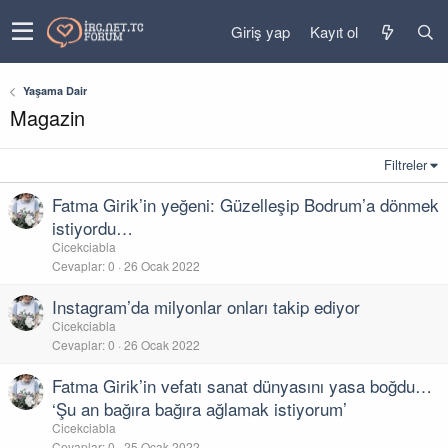
Giriş yap
Kayıt ol
Yaşama Dair
Magazin
Filtreler
Fatma Girik’in yeğeni: Güzelleşip Bodrum’a dönmek
istiyordu…
Cicekciabla
Cevaplar
0
26 Ocak 2022
Instagram’da milyonlar onları takip ediyor
Cicekciabla
Cevaplar
0
26 Ocak 2022
Fatma Girik’in vefatı sanat dünyasını yasa boğdu…
‘Şu an bağıra bağıra ağlamak istiyorum’
Cicekciabla
Cevaplar
0
25 Ocak 2022