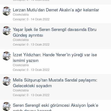
Lerzan Mutlu’dan Demet Akalın’a ağır kelamlar
Cicekciabla
Cevaplar
0
14 Ocak 2022
Yaşar İpek ile Seren Serengil davasında Ebru
Gündeş ayrıntısı
Cicekciabla
Cevaplar
0
13 Ocak 2022
İzzet Yıldızhan: Hande Yener’in yüreği var ise
ismimi yazsın
Cicekciabla
Cevaplar
0
13 Ocak 2022
Melis Sütşurup’tan Mustafa Sandal paylaşımı:
Gelecekteki soyadım
Cicekciabla
Cevaplar
0
13 Ocak 2022
Seren Serengil eski görümcesi Aksiyon İpek’e
açtığı davayı kazandı